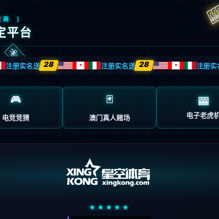
首页
走进XKTY
XKTY广场
XKTY健康
XKTY制药
向未来｜浙江中医药大学党委书
考察调研